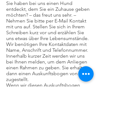
Sie haben bei uns einen Hund
entdeckt, dem Sie ein Zuhause geben
möchten? – das freut uns sehr. –
Nehmen Sie bitte per E-Mail Kontakt
mit uns auf. Stellen Sie sich in Ihrem
Schreiben kurz vor und erzählen Sie
uns etwas über Ihre Lebensumstände.
Wir benötigen Ihre Kontaktdaten mit
Name, Anschrift und Telefonnummer.
Innerhalb kurzer Zeit werden wir uns
bei Ihnen melden, um dem Anliegen
einen Rahmen zu geben. Sie erhalten
dann einen Auskunftsbogen von uns
zugestellt.
Wenn wir diesen Auskunftsbogen
ausgefüllt bei uns zurückerhalten
haben, werden wir mit Ihnen erneut
telefonieren und alles Notwendige
besprechen. Sollte sich auf beiden
Seiten der Wunsch gefestigt haben,
dass der ausgesuchte Hund der
richtige ist, dann findet bei Ihnen ein
Kontaktbesuch statt, wo wir uns
persönlich kennenlernen und schauen,