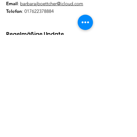
Email
:
barbarajboettcher@icloud.com
Telefon
:
017622378884
Regelmäßige Update
Email eintragen und informiert
bleiben
Abonieren!
Quick Links
Informationen