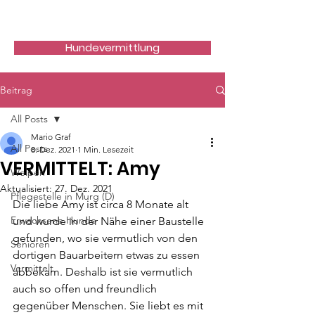
Hundefreunde Rumänien
Hundevermittlung
Beitrag
All Posts
Mario Graf
All Posts
8. Dez. 2021
1 Min. Lesezeit
VERMITTELT: Amy
Welpen
Aktualisiert:
27. Dez. 2021
Pflegestelle in Murg (D)
Die liebe Amy ist circa 8 Monate alt 
Erwachsene Hunde
und wurde in der Nähe einer Baustelle 
gefunden, wo sie vermutlich von den 
Senioren
dortigen Bauarbeitern etwas zu essen 
Vermittelt
abbekam. Deshalb ist sie vermutlich 
auch so offen und freundlich 
gegenüber Menschen. Sie liebt es mit 