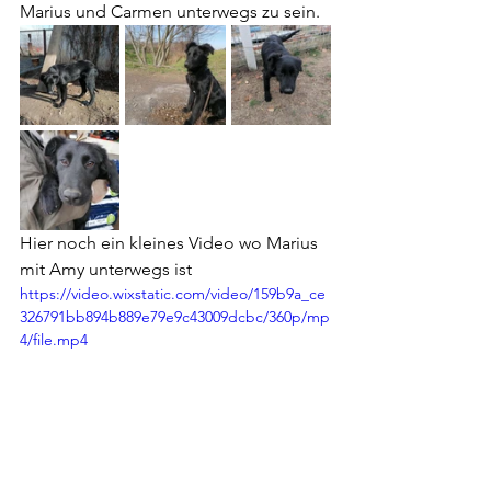
Marius und Carmen unterwegs zu sein.
Hier noch ein kleines Video wo Marius 
mit Amy unterwegs ist
https://video.wixstatic.com/video/159b9a_ce
326791bb894b889e79e9c43009dcbc/360p/mp
4/file.mp4