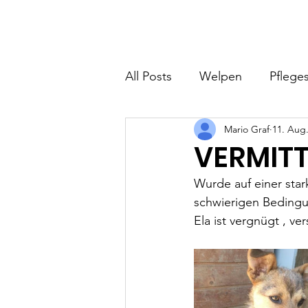
Hundefreunde Rumänien
Home
I
All Posts
Welpen
Pfleges
Mario Graf
11. Aug
VERMITTE
Wurde auf einer sta
schwierigen Bedingu
Ela ist vergnügt , ve