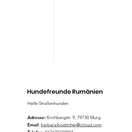
Kommentare
Hundefreunde Rumänien
Helfe Straßenhunden
Kommentar verfassen...
VERMITTELT: Suki
Adresse:
Kirchbergstr. 9, 79730 Murg
Email
:
barbarajboettcher@icloud.com