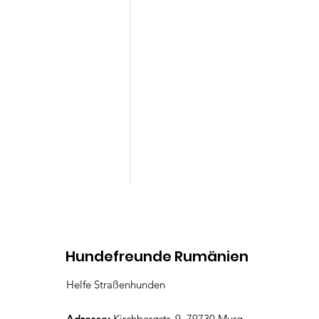
Kommentare
Hundefreunde Rumänien
Helfe Straßenhunden
Lenny
Kommentar verfassen...
Adresse:
Kirchbergstr. 9, 79730 Murg