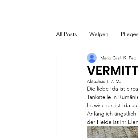
Hundefreunde Rumänien
Home
I
All Posts
Welpen
Pfleges
Mario Graf
19. Feb.
VERMITT
Aktualisiert:
7. Mai
Die liebe Ida ist ci
Tankstelle in Rumän
Inzwischen ist Ida a
Anfänglich ängstlich
der Heide ist ihr El