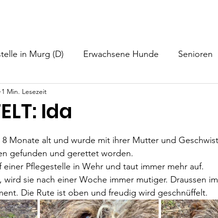
nformationen
Helfen
Hundevermittlung
Neuigkeiten
telle in Murg (D)
Erwachsene Hunde
Senioren
1 Min. Lesezeit
ELT: Ida
rca 8 Monate alt und wurde mit ihrer Mutter und Geschwist
ien gefunden und gerettet worden.
uf einer Pflegestelle in Wehr und taut immer mehr auf.
 , wird sie nach einer Woche immer mutiger. Draussen im
ement. Die Rute ist oben und freudig wird geschnüffelt.