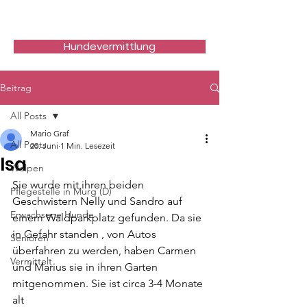
Hundefreunde Rumänien
Hundevermittlung
Beitrag
All Posts
Mario Graf
All Posts
20. Juni
1 Min. Lesezeit
Isa
Welpen
Sie wurde mit ihren beiden 
Pflegestelle in Murg (D)
Geschwistern Nelly und Sandro auf 
Erwachsene Hunde
einem Waldparkplatz gefunden. Da sie 
in Gefahr standen , von Autos 
Senioren
überfahren zu werden, haben Carmen 
Vermittelt
und Marius sie in ihren Garten 
mitgenommen. Sie ist circa 3-4 Monate 
alt