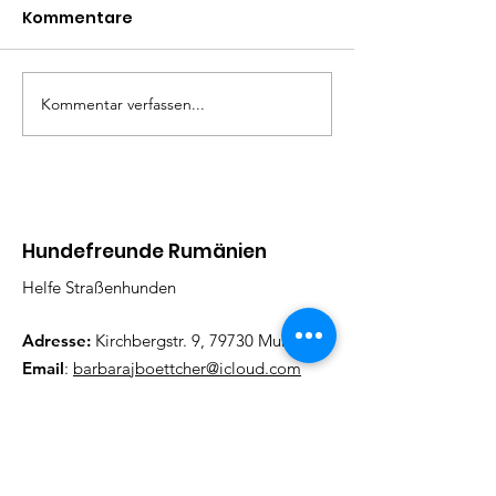
Kommentare
Lenny
Liza Minelli
Kommentar verfassen...
Hundefreunde Rumänien
Helfe Straßenhunden
Adresse:
Kirchbergstr. 9, 79730 Murg
Email
:
barbarajboettcher@icloud.com
Telefon
:
017622378884
Regelmäßige Update