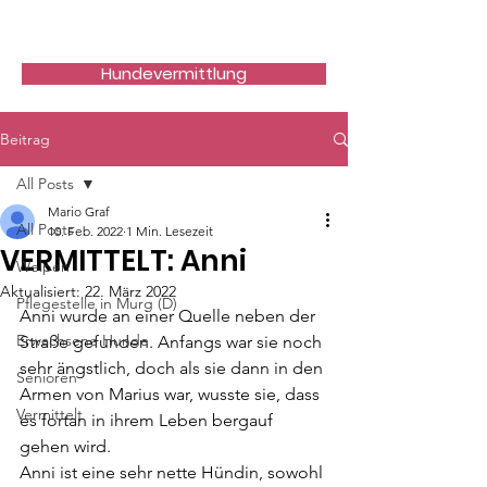
Hundefreunde Rumänien
Hundevermittlung
Beitrag
All Posts
Mario Graf
All Posts
10. Feb. 2022
1 Min. Lesezeit
VERMITTELT: Anni
Welpen
Aktualisiert:
22. März 2022
Pflegestelle in Murg (D)
Anni wurde an einer Quelle neben der 
Erwachsene Hunde
Straße gefunden. Anfangs war sie noch 
sehr ängstlich, doch als sie dann in den 
Senioren
Armen von Marius war, wusste sie, dass 
Vermittelt
es fortan in ihrem Leben bergauf 
gehen wird.
Anni ist eine sehr nette Hündin, sowohl 