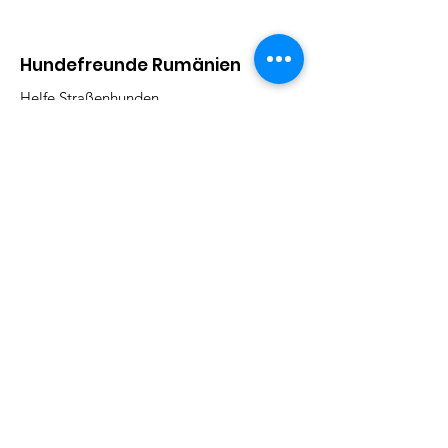
Hundefreunde Rumänien
Helfe Straßenhunden
Adresse:
Kirchbergstr. 9, 79730 Murg
Email
:
barbarajboettcher@icloud.com
Telefon
:
017622378884
Regelmäßige Update
Email eintragen und informiert
bleiben
Abonieren!