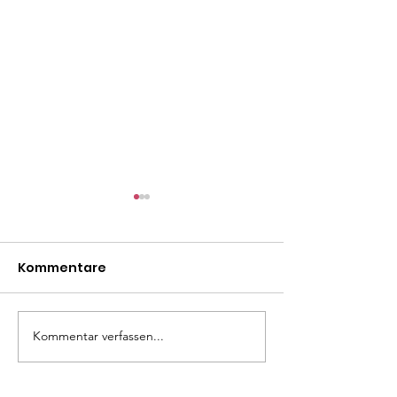
Kommentare
Mäxle
Isa
Kommentar verfassen...