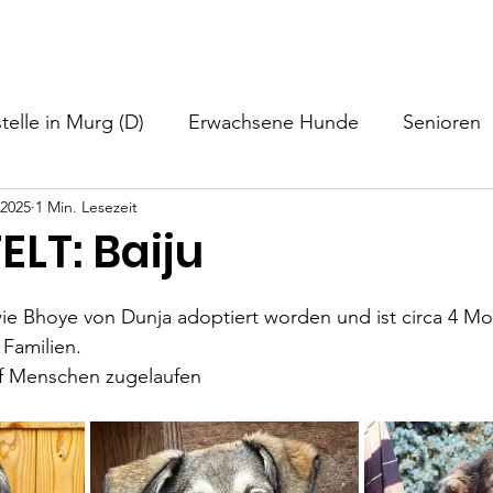
nformationen
Helfen
Hundevermittlung
Neuigkeiten
telle in Murg (D)
Erwachsene Hunde
Senioren
 2025
1 Min. Lesezeit
LT: Baiju
wie Bhoye von Dunja adoptiert worden und ist circa 4 Mo
 Familien.
f Menschen zugelaufen