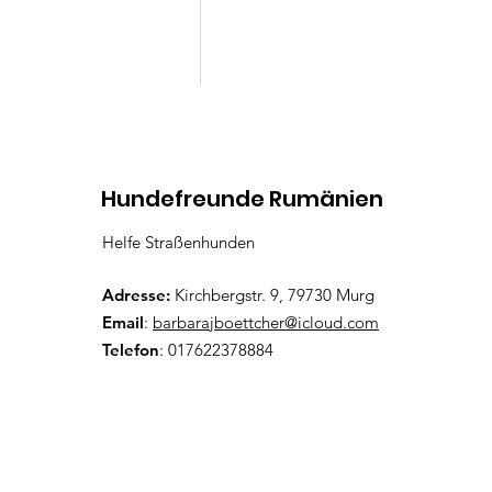
Kommentare
Hundefreunde Rumänien
Helfe Straßenhunden
Lenny
Kommentar verfassen...
Adresse:
Kirchbergstr. 9, 79730 Murg
Email
:
barbarajboettcher@icloud.com
Telefon
: 017622378884