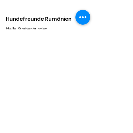
Hundefreunde Rumänien
Helfe Straßenhunden
Adresse:
Kirchbergstr. 9, 79730 Murg
Email
:
barbarajboettcher@icloud.com
Telefon
:
017622378884
Regelmäßige Update
Email eintragen und informiert
bleiben
Abonieren!