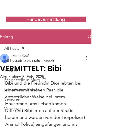
Hundefreunde Rumänien
Hundevermittlung
Beitrag
All Posts
Mario Graf
All Posts
2. Feb. 2025
1 Min. Lesezeit
VERMITTELT: Bibi
Welpen
Aktualisiert:
8. Feb. 2025
Pflegestelle in Murg (D)
Bibi und die Freundin Dior lebten bei 
Erwachsene Hunde
einem rumänischen Paar, die 
entsetzlicher Weise bei ihrem 
Senioren
Hausbrand ums Leben kamen.
Vermittelt
Dior und Bibi irrten auf der Straße 
herum und wurden von der Tierpolizei ( 
Animal Police) eingefangen und ins 