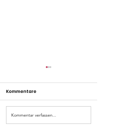
Kommentare
Madita
Liza Minelli
Kommentar verfassen...