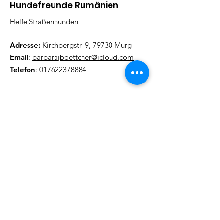
Hundefreunde Rumänien
Helfe Straßenhunden
Adresse:
Kirchbergstr. 9, 79730 Murg
Email
:
barbarajboettcher@icloud.com
Telefon
:
017622378884
Regelmäßige Update
Email eintragen und informiert
bleiben
Abonieren!