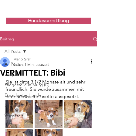
Hundefreunde Rumänien
Hundevermittlung
Beitrag
All Posts
Mario Graf
All Posts
2. Jan.
1 Min. Lesezeit
VERMITTELT: Bibi
Welpen
Sie ist circa 3 1/2 Monate alt und sehr 
Pflegestelle in Murg (D)
freundlich. Sie wurde zusammen mit 
Erwachsene Hunde
ihrer Schwester Lisette ausgesetzt.
Senioren
Vermittelt