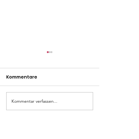
Kommentare
Madita
Liza Minelli
Kommentar verfassen...