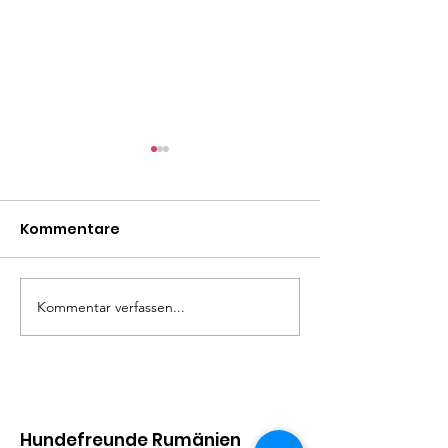
Kommentare
Mäxle
Isa
Kommentar verfassen...
Hundefreunde Rumänien