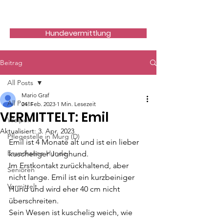
Hundefreunde Rumänien
Hundevermittlung
Beitrag
All Posts
Mario Graf
All Posts
24. Feb. 2023
1 Min. Lesezeit
VERMITTELT: Emil
Welpen
Aktualisiert:
3. Apr. 2023
Pflegestelle in Murg (D)
Emil ist 4 Monate alt und ist ein lieber 
Erwachsene Hunde
kuscheliger Junghund.
Im Erstkontakt zurückhaltend, aber 
Senioren
nicht lange. Emil ist ein kurzbeiniger 
Vermittelt
Hund und wird eher 40 cm nicht 
überschreiten. 
Sein Wesen ist kuschelig weich, wie 