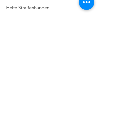
Helfe Straßenhunden
Adresse:
Kirchbergstr. 9, 79730 Murg
Email
:
barbarajboettcher@icloud.com
Telefon
:
017622378884
Regelmäßige Update
Email eintragen und informiert
bleiben
Abonieren!