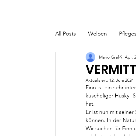
Hundefreunde Rumänien
Home
I
All Posts
Welpen
Pfleges
Mario Graf
9. Apr. 
VERMITT
Aktualisiert:
12. Juni 2024
Finn ist ein sehr inte
kuscheliger Husky -S
hat. 
Er ist nun mit seiner
können. In der Natur
Wir suchen für Finn u