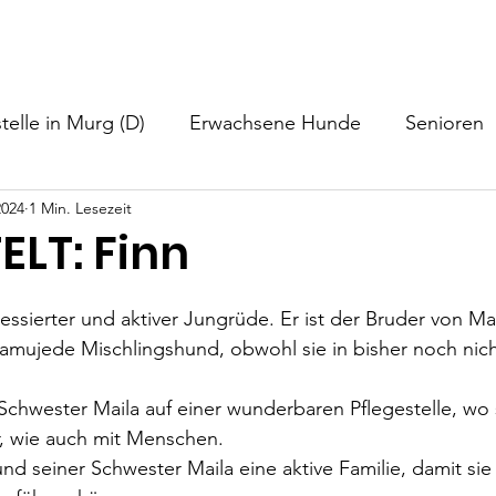
nformationen
Helfen
Hundevermittlung
Neuigkeiten
telle in Murg (D)
Erwachsene Hunde
Senioren
2024
1 Min. Lesezeit
ELT: Finn
ressierter und aktiver Jungrüde. Er ist der Bruder von Mail
amujede Mischlingshund, obwohl sie in bisher noch nicht
 Schwester Maila auf einer wunderbaren Pflegestelle, wo s
, wie auch mit Menschen. 
nd seiner Schwester Maila eine aktive Familie, damit sie 