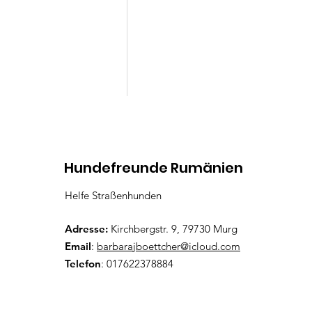
Kommentare
Hundefreunde Rumänien
Helfe Straßenhunden
Lenny
Kommentar verfassen...
Adresse:
Kirchbergstr. 9, 79730 Murg
Email
:
barbarajboettcher@icloud.com
Telefon
: 017622378884