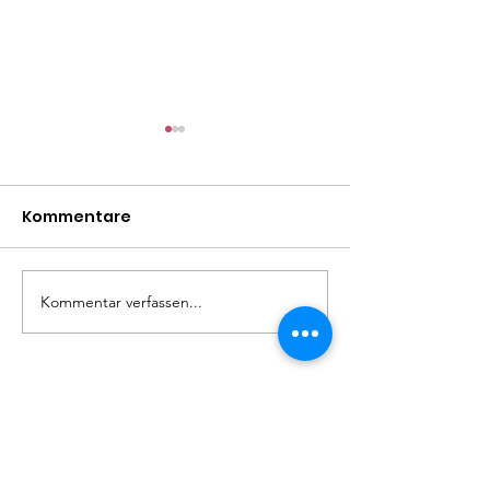
Kommentare
Ochii
Maga
Kommentar verfassen...
Hundefreunde Rumänien
Helfe Straßenhunden