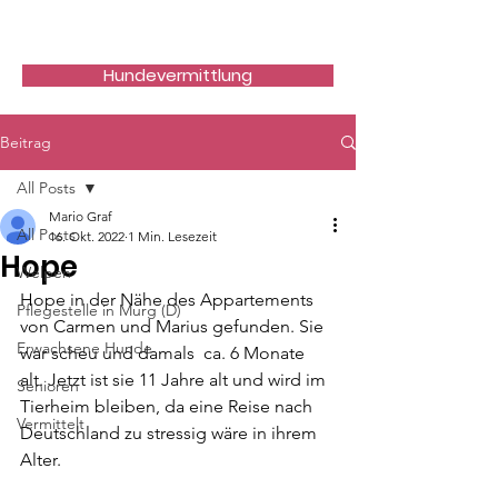
Hundefreunde Rumänien
Hundevermittlung
Beitrag
All Posts
Mario Graf
All Posts
16. Okt. 2022
1 Min. Lesezeit
Hope
Welpen
Hope in der Nähe des Appartements 
Pflegestelle in Murg (D)
von Carmen und Marius gefunden. Sie 
Erwachsene Hunde
war scheu und damals  ca. 6 Monate 
alt. Jetzt ist sie 11 Jahre alt und wird im 
Senioren
Tierheim bleiben, da eine Reise nach 
Vermittelt
Deutschland zu stressig wäre in ihrem 
Alter.