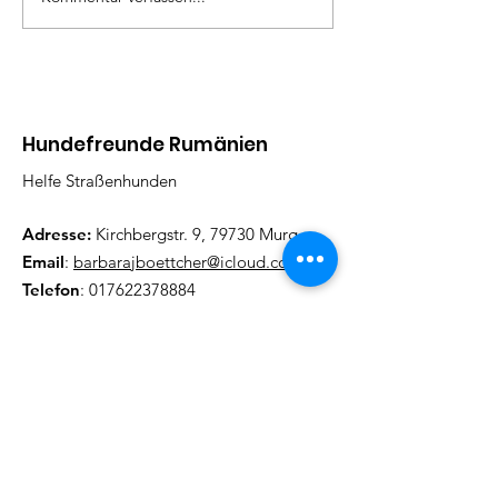
Hundefreunde Rumänien
Helfe Straßenhunden
Adresse:
Kirchbergstr. 9, 79730 Murg
Email
:
barbarajboettcher@icloud.com
Telefon
:
017622378884
Regelmäßige Update
Email eintragen und informiert
bleiben