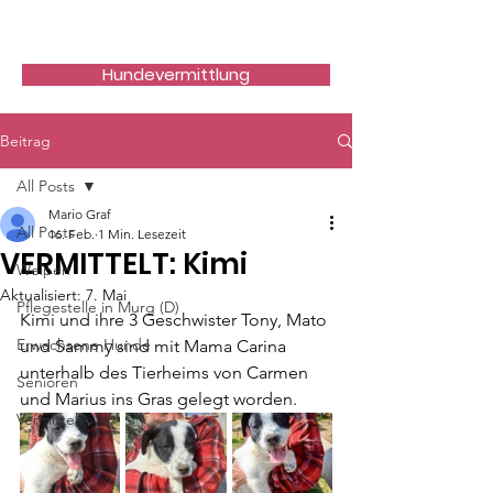
Hundefreunde Rumänien
Hundevermittlung
Beitrag
All Posts
Mario Graf
All Posts
16. Feb.
1 Min. Lesezeit
VERMITTELT: Kimi
Welpen
Aktualisiert:
7. Mai
Pflegestelle in Murg (D)
Kimi und ihre 3 Geschwister Tony, Mato 
Erwachsene Hunde
und Sammy sind mit Mama Carina 
unterhalb des Tierheims von Carmen 
Senioren
und Marius ins Gras gelegt worden.
Vermittelt