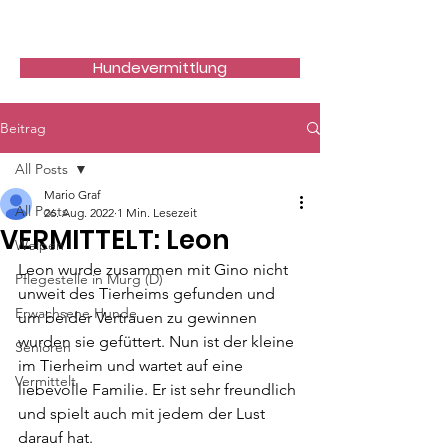
Hundefreunde Rumänien
Hundevermittlung
Beitrag
All Posts
Mario Graf
All Posts
26. Aug. 2022
1 Min. Lesezeit
VERMITTELT: Leon
Welpen
Leon wurde zusammen mit Gino nicht 
Pflegestelle in Murg (D)
unweit des Tierheims gefunden und 
Erwachsene Hunde
um beider Vertrauen zu gewinnen 
wurden sie gefüttert. Nun ist der kleine 
Senioren
im Tierheim und wartet auf eine 
Vermittelt
liebevolle Familie. Er ist sehr freundlich 
und spielt auch mit jedem der Lust 
darauf hat.