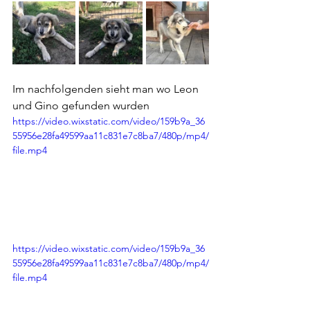
Im nachfolgenden sieht man wo Leon 
und Gino gefunden wurden
https://video.wixstatic.com/video/159b9a_36
55956e28fa49599aa11c831e7c8ba7/480p/mp4/
file.mp4
https://video.wixstatic.com/video/159b9a_36
55956e28fa49599aa11c831e7c8ba7/480p/mp4/
file.mp4