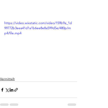
https://video.wixstatic.com/video/159b9a_1d
99772b3eea41d1a1b6ee8e8a599d5e/480p/m
p4/file.mp4
Vermittelt