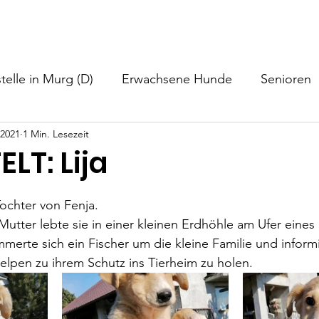
nformationen
Helfen
Hundevermittlung
Neuigkeiten
telle in Murg (D)
Erwachsene Hunde
Senioren
 2021
1 Min. Lesezeit
LT: Lija
 Tochter von Fenja.
utter lebte sie in einer kleinen Erdhöhle am Ufer eines 
merte sich ein Fischer um die kleine Familie und inform
lpen zu ihrem Schutz ins Tierheim zu holen.