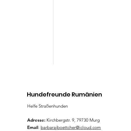
Kommentare
Hundefreunde Rumänien
Helfe Straßenhunden
Lenny
Kommentar verfassen...
Adresse:
Kirchbergstr. 9, 79730 Murg
Email
:
barbarajboettcher@icloud.com