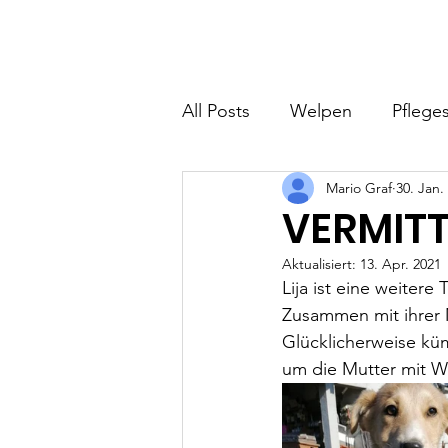
Hundefreunde Rumänien
Home
I
All Posts
Welpen
Pfleges
Mario Graf
30. Jan.
VERMITTE
Aktualisiert:
13. Apr. 2021
Lija ist eine weitere
Zusammen mit ihrer M
Glücklicherweise küm
um die Mutter mit We