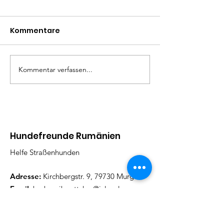
Kommentare
Madita
Liza Minelli
Kommentar verfassen...
Hundefreunde Rumänien
Helfe Straßenhunden
Adresse:
Kirchbergstr. 9, 79730 Murg
Email
:
barbarajboettcher@icloud.com
Telefon
:
017622378884