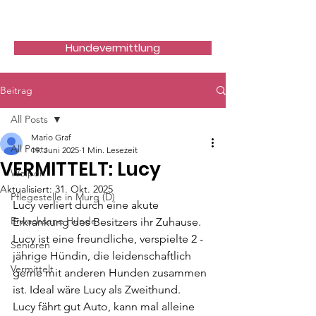
Hundefreunde Rumänien
Hundevermittlung
Beitrag
All Posts
Mario Graf
All Posts
19. Juni 2025
1 Min. Lesezeit
VERMITTELT: Lucy
Welpen
Aktualisiert:
31. Okt. 2025
Pflegestelle in Murg (D)
Lucy verliert durch eine akute 
Erwachsene Hunde
Erkrankung des Besitzers ihr Zuhause. 
Lucy ist eine freundliche, verspielte 2 -
Senioren
jährige Hündin, die leidenschaftlich 
Vermittelt
gerne mit anderen Hunden zusammen 
ist. Ideal wäre Lucy als Zweithund. 
Lucy fährt gut Auto, kann mal alleine 