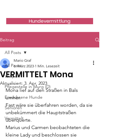
Hundefreunde Rumänien
Hundevermittlung
Beitrag
All Posts
Mario Graf
All Posts
6. März 2023
1 Min. Lesezeit
VERMITTELT Mona
Welpen
Aktualisiert:
3. Apr. 2023
Pflegestelle in Murg (D)
Mona lief auf den Straßen in Bals 
Erwachsene Hunde
umher.
Fast wäre sie überfahren worden, da sie 
Senioren
unbekümmert die Hauptstraßen 
Vermittelt
überquerte.
Marius und Carmen beobachteten die 
kleine Lady und beschlossen sie 