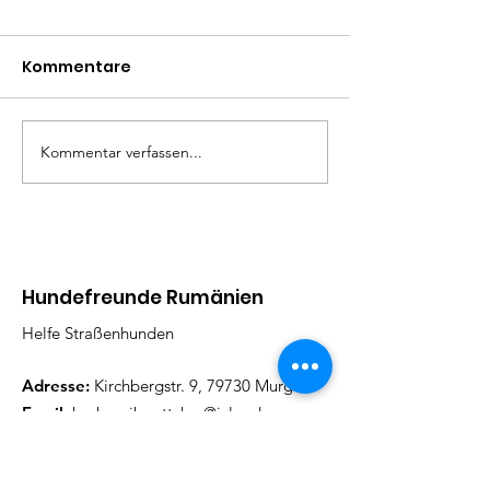
Kommentare
Mäxle
Isa
Kommentar verfassen...
Hundefreunde Rumänien
Helfe Straßenhunden
Adresse:
Kirchbergstr. 9, 79730 Murg
Email
:
barbarajboettcher@icloud.com
Telefon
:
017622378884