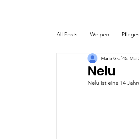
Hundefreunde Rumänien
Home
I
All Posts
Welpen
Pfleges
Mario Graf
15. Mai 
Nelu
Nelu ist eine 14 Jah