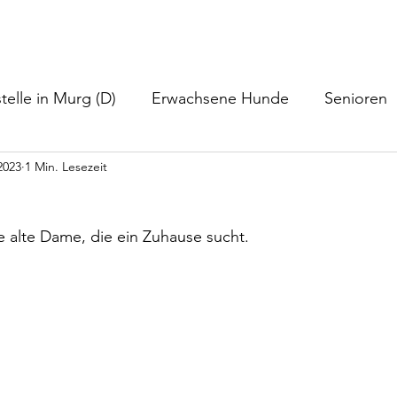
nformationen
Helfen
Hundevermittlung
Neuigkeiten
telle in Murg (D)
Erwachsene Hunde
Senioren
2023
1 Min. Lesezeit
re alte Dame, die ein Zuhause sucht.