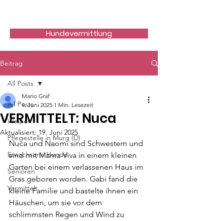
Hundefreunde Rumänien
Hundevermittlung
Beitrag
All Posts
Mario Graf
All Posts
4. Juni 2025
1 Min. Lesezeit
VERMITTELT: Nuca
Welpen
Aktualisiert:
19. Juni 2025
Pflegestelle in Murg (D)
Nuca und Naomi sind Schwestern und 
Erwachsene Hunde
sind mit Mama Viva in einem kleinen 
Garten bei einem verlassenen Haus im 
Senioren
Gras geboren worden. Gabi fand die 
Vermittelt
kleine Familie und bastelte ihnen ein 
Häuschen, um sie vor dem 
schlimmsten Regen und Wind zu 