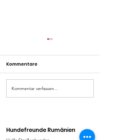
Kommentare
Mäxle
Isa
Kommentar verfassen...
Hundefreunde Rumänien