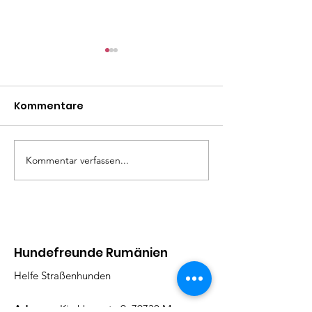
Kommentare
Mäxle
Isa
Kommentar verfassen...
Hundefreunde Rumänien
Helfe Straßenhunden
Adresse:
Kirchbergstr. 9, 79730 Murg