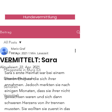
Hundefreunde Rumänien
Hundevermittlung
Beitrag
All Posts
Mario Graf
All Posts
11. Apr. 2021
1 Min. Lesezeit
VERMITTELT: Sara
Welpen
Aktualisiert:
22. Apr. 2021
Pflegestelle in Murg (D)
Sara´s erste Heimat war bei einem 
Erwachsene Hunde
älteren Ehepaar die sich ihrer 
annahmen. Jedoch merkten sie nach 
Senioren
einigen Monaten, dass sie ihrer nicht 
Vermittelt
gewachsen waren und sich dann 
schweren Herzens von ihr trennen 
mussten. Sie wollten sie zuerst in das 