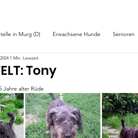
nformationen
Helfen
Hundevermittlung
Neuigkeiten
telle in Murg (D)
Erwachsene Hunde
Senioren
 2024
1 Min. Lesezeit
ELT: Tony
5 Jahre alter Rüde