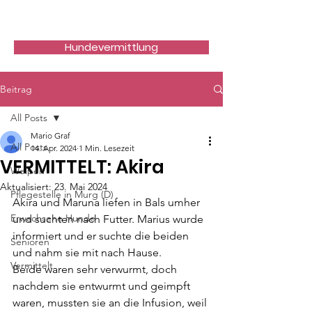
Hundefreunde Rumänien
Hundevermittlung
Beitrag
All Posts
Mario Graf
All Posts
14. Apr. 2024
1 Min. Lesezeit
VERMITTELT: Akira
Welpen
Aktualisiert:
23. Mai 2024
Pflegestelle in Murg (D)
Akira und Maruna liefen in Bals umher 
Erwachsene Hunde
und suchten nach Futter. Marius wurde 
informiert und er suchte die beiden 
Senioren
und nahm sie mit nach Hause. 
Vermittelt
Beide waren sehr verwurmt, doch 
nachdem sie entwurmt und geimpft 
waren, mussten sie an die Infusion, weil 