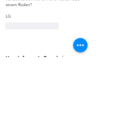
einem Rüden? 
LG
Gefällt mir
Antworten
Hundefreunde Rumänien
Helfe Straßenhunden
Adresse:
Kirchbergstr. 9, 79730 Murg
Email
:
barbarajboettcher@icloud.com
Telefon
:
017622378884
Regelmäßige Update