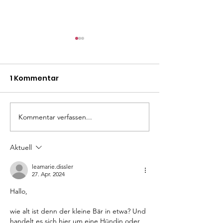
1 Kommentar
Mäxle
Isa
Kommentar verfassen...
Aktuell
leamarie.dissler
27. Apr. 2024
Hallo,
wie alt ist denn der kleine Bär in etwa? Und 
handelt es sich hier um eine Hündin oder 