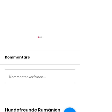
Kommentare
Madita
Liza Minelli
Kommentar verfassen...
Hundefreunde Rumänien