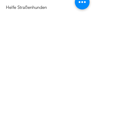
Helfe Straßenhunden
Adresse:
Kirchbergstr. 9, 79730 Murg
Email
:
barbarajboettcher@icloud.com
Telefon
:
017622378884
Regelmäßige Update
Email eintragen und informiert
bleiben
Abonieren!