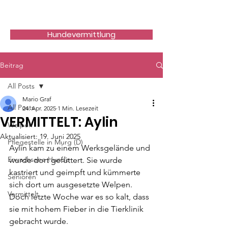
Hundefreunde Rumänien
Hundevermittlung
Beitrag
All Posts
Mario Graf
All Posts
24. Apr. 2025
1 Min. Lesezeit
VERMITTELT: Aylin
Welpen
Aktualisiert:
19. Juni 2025
Pflegestelle in Murg (D)
Aylin kam zu einem Werksgelände und 
Erwachsene Hunde
wurde dort gefüttert. Sie wurde 
kastriert und geimpft und kümmerte 
Senioren
sich dort um ausgesetzte Welpen. 
Vermittelt
Doch letzte Woche war es so kalt, dass 
sie mit hohem Fieber in die Tierklinik 
gebracht wurde.