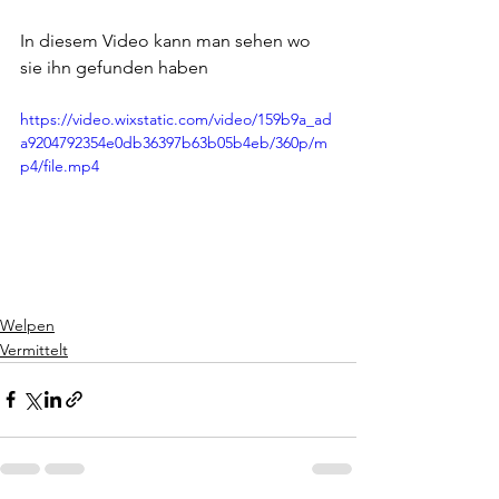
In diesem Video kann man sehen wo 
sie ihn gefunden haben
https://video.wixstatic.com/video/159b9a_ad
a9204792354e0db36397b63b05b4eb/360p/m
p4/file.mp4
Welpen
Vermittelt