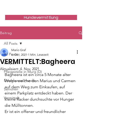
Hundefreunde Rumänien
Hundevermittlung
Beitrag
All Posts
Mario Graf
All Posts
6. Okt. 2021
1 Min. Lesezeit
VERMITTELT:Bagheera
Welpen
Aktualisiert:
4. Nov. 2021
Pflegestelle in Murg (D)
Bagheera ist ein circa 5 Monate alter 
Erwachsene Hunde
Welpe welche den Marius und Carmen 
auf dem Weg zum Einkaufen, auf 
Senioren
einem Parkplatz entdeckt haben. Der 
Vermittelt
kleine Racker durchsuchte vor Hunger 
die Mülltonnen.
Er ist ein offener und freundlicher 