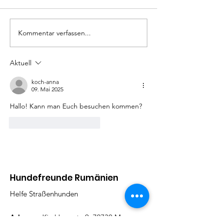
Mäxle
Isa
Kommentar verfassen...
Aktuell
koch-anna
09. Mai 2025
Hallo! Kann man Euch besuchen kommen?
Gefällt mir
Antworten
Hundefreunde Rumänien
Helfe Straßenhunden
Adresse:
Kirchbergstr. 9, 79730 Murg