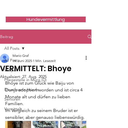
Hundefreunde Rumänien
Hundevermittlung
Beitrag
All Posts
Mario Graf
All Posts
19. Juni 2025
1 Min. Lesezeit
VERMITTELT: Bhoye
Welpen
Aktualisiert:
27. Aug. 2025
Pflegestelle in Murg (D)
Bhoye ist zum Glück wie Baiju von 
Erwachsene Hunde
Dunja adoptiert worden und ist circa 4 
Monate alt und dürfen zu lieben 
Senioren
Familien.
Vermittelt
Im Vergleich zu seinem Bruder ist er 
sensibler, aber genauso liebenswürdig.