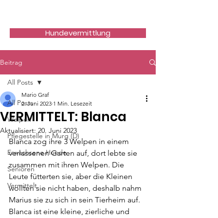
Hundefreunde Rumänien
Hundevermittlung
Beitrag
All Posts
Mario Graf
All Posts
2. Juni 2023
1 Min. Lesezeit
VERMITTELT: Blanca
Welpen
Aktualisiert:
20. Juni 2023
Pflegestelle in Murg (D)
Blanca zog ihre 3 Welpen in einem 
Erwachsene Hunde
verlassenen Garten auf, dort lebte sie 
zusammen mit ihren Welpen. Die 
Senioren
Leute fütterten sie, aber die Kleinen 
Vermittelt
wollten sie nicht haben, deshalb nahm 
Marius sie zu sich in sein Tierheim auf.
Blanca ist eine kleine, zierliche und 