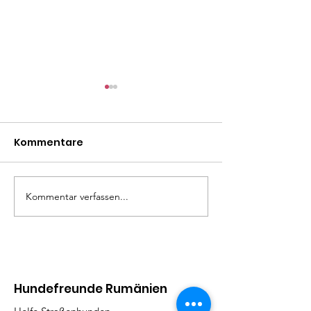
Kommentare
Madita
Linda
Kommentar verfassen...
Hundefreunde Rumänien