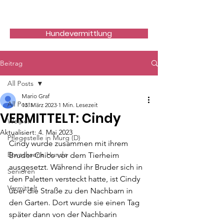
Hundefreunde Rumänien
Hundevermittlung
Beitrag
All Posts
Mario Graf
All Posts
13. März 2023
1 Min. Lesezeit
VERMITTELT: Cindy
Welpen
Aktualisiert:
4. Mai 2023
Pflegestelle in Murg (D)
Cindy wurde zusammen mit ihrem 
Erwachsene Hunde
Bruder Chico vor dem Tierheim 
ausgesetzt. Während ihr Bruder sich in 
Senioren
den Paletten versteckt hatte, ist Cindy 
Vermittelt
über die Straße zu den Nachbarn in 
den Garten. Dort wurde sie einen Tag 
später dann von der Nachbarin 