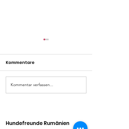
Kommentare
Mäxle
Isa
Kommentar verfassen...
Hundefreunde Rumänien