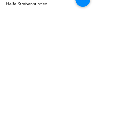
Helfe Straßenhunden
Adresse:
Kirchbergstr. 9, 79730 Murg
Email
:
barbarajboettcher@icloud.com
Telefon
:
017622378884
Regelmäßige Update
Email eintragen und informiert
bleiben
Abonieren!
Quick Links