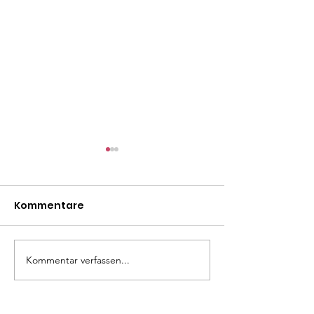
Kommentare
Mäxle
Isa
Kommentar verfassen...