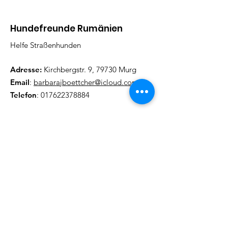
Hundefreunde Rumänien
Helfe Straßenhunden
Adresse:
Kirchbergstr. 9, 79730 Murg
Email
:
barbarajboettcher@icloud.com
Telefon
:
017622378884
Regelmäßige Update
Email eintragen und informiert
bleiben
Abonieren!