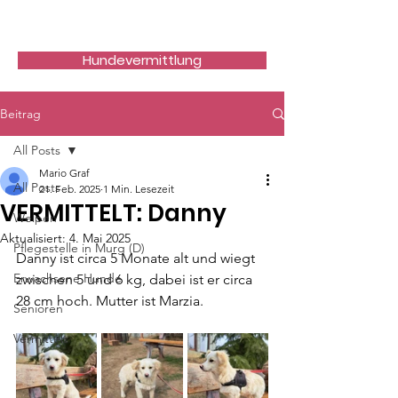
Hundefreunde Rumänien
Hundevermittlung
Beitrag
All Posts
Mario Graf
All Posts
21. Feb. 2025
1 Min. Lesezeit
VERMITTELT: Danny
Welpen
Aktualisiert:
4. Mai 2025
Pflegestelle in Murg (D)
Danny ist circa 5 Monate alt und wiegt 
Erwachsene Hunde
zwischen 5 und 6 kg, dabei ist er circa 
28 cm hoch. Mutter ist Marzia.
Senioren
Vermittelt