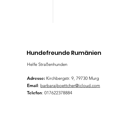
Kommentare
Hundefreunde Rumänien
Helfe Straßenhunden
Lenny
Kommentar verfassen...
Adresse:
Kirchbergstr. 9, 79730 Murg
Email
:
barbarajboettcher@icloud.com
Telefon
: 017622378884