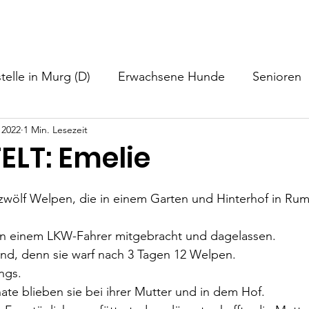
nformationen
Helfen
Hundevermittlung
Neuigkeiten
telle in Murg (D)
Erwachsene Hunde
Senioren
 2022
1 Min. Lesezeit
ELT: Emelie
 zwölf Welpen, die in einem Garten und Hinterhof in Ru
n einem LKW-Fahrer mitgebracht und dagelassen.
d, denn sie warf nach 3 Tagen 12 Welpen. 
ngs.
ate blieben sie bei ihrer Mutter und in dem Hof.