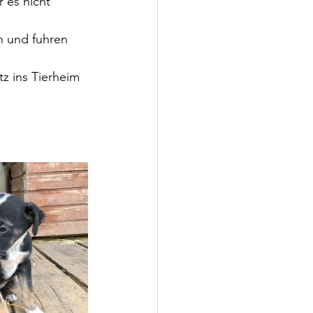
r es nicht
n und fuhren 
z ins Tierheim 