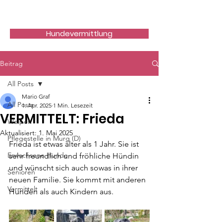
Hundefreunde Rumänien
Hundevermittlung
Beitrag
All Posts
Mario Graf
All Posts
1. Apr. 2025
1 Min. Lesezeit
VERMITTELT: Frieda
Welpen
Aktualisiert:
1. Mai 2025
Pflegestelle in Murg (D)
Frieda ist etwas älter als 1 Jahr. Sie ist 
Erwachsene Hunde
sehr freundlich und fröhliche Hündin 
und wünscht sich auch sowas in ihrer 
Senioren
neuen Familie. Sie kommt mit anderen 
Vermittelt
Hunden als auch Kindern aus.