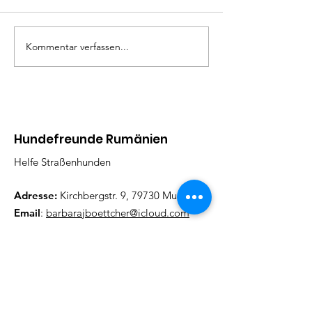
Madita
Linda
Kommentar verfassen...
Hundefreunde Rumänien
Helfe Straßenhunden
Adresse:
Kirchbergstr. 9, 79730 Murg
Email
:
barbarajboettcher@icloud.com
Telefon
:
017622378884
Regelmäßige Update