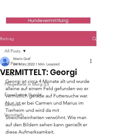
Hundefreunde Rumänien
Hundevermittlung
Beitrag
All Posts
Mario Graf
All Posts
24. März 2022
1 Min. Lesezeit
VERMITTELT: Georgi
Welpen
Georgi ist circa 4 Monate alt und wurde 
Pflegestelle in Murg (D)
alleine auf einem Feld gefunden wo er 
Erwachsene Hunde
vermutlich gerade auf Futtersuche war. 
Nun ist er bei Carmen und Marius im 
Senioren
Tierheim und wird da mit 
Vermittelt
Streicheleinheiten verwöhnt. Wie man 
auf den Bildern sehen kann genießt er 
diese Aufmerksamkeit.