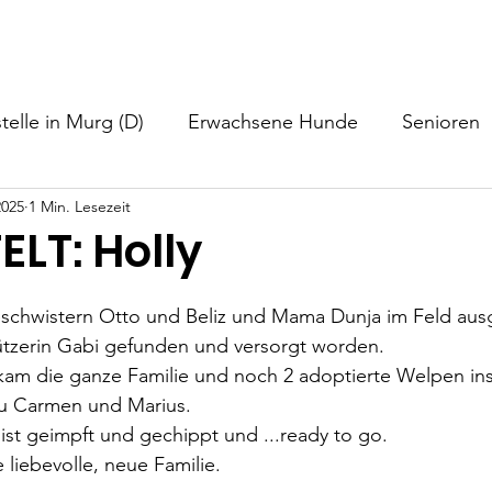
nformationen
Helfen
Hundevermittlung
Neuigkeiten
telle in Murg (D)
Erwachsene Hunde
Senioren
2025
1 Min. Lesezeit
LT: Holly
 Geschwistern Otto und Beliz und Mama Dunja im Feld au
ützerin Gabi gefunden und versorgt worden.
kam die ganze Familie und noch 2 adoptierte Welpen ins
 zu Carmen und Marius.
ist geimpft und gechippt und ...ready to go.
 liebevolle, neue Familie.