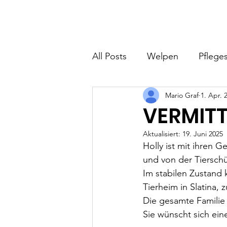
Hundefreunde Rumänien
Home
I
All Posts
Welpen
Pfleges
Mario Graf
1. Apr. 
VERMITTE
Aktualisiert:
19. Juni 2025
Holly ist mit ihren
und von der Tiersch
Im stabilen Zustand 
Tierheim in Slatina,
Die gesamte Familie 
Sie wünscht sich eine