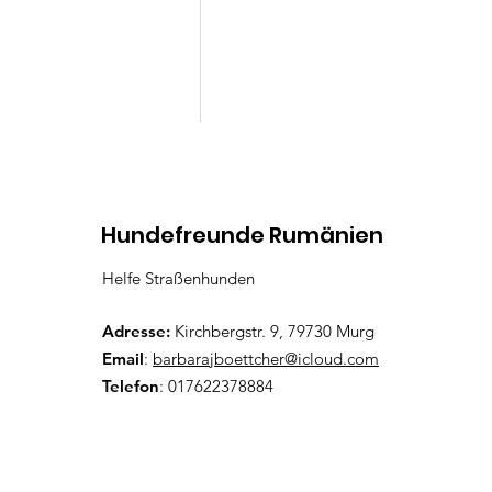
Kommentare
Hundefreunde Rumänien
Helfe Straßenhunden
Lenny
Kommentar verfassen...
Adresse:
Kirchbergstr. 9, 79730 Murg
Email
:
barbarajboettcher@icloud.com
Telefon
: 017622378884