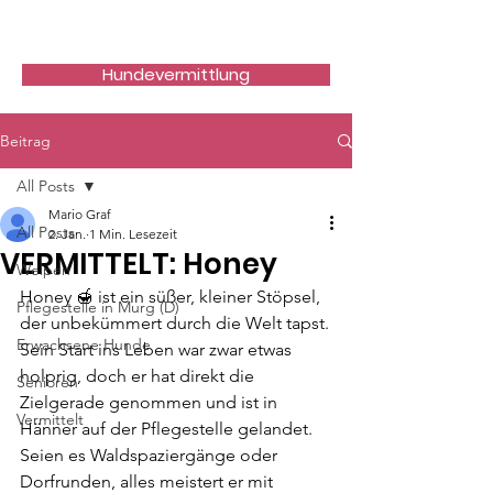
Hundefreunde Rumänien
Hundevermittlung
Beitrag
All Posts
Mario Graf
All Posts
2. Jan.
1 Min. Lesezeit
VERMITTELT: Honey
Welpen
Honey 🍯 ist ein süßer, kleiner Stöpsel, 
Pflegestelle in Murg (D)
der unbekümmert durch die Welt tapst.
Erwachsene Hunde
Sein Start ins Leben war zwar etwas 
holprig, doch er hat direkt die 
Senioren
Zielgerade genommen und ist in 
Vermittelt
Hänner auf der Pflegestelle gelandet. 
Seien es Waldspaziergänge oder 
Dorfrunden, alles meistert er mit 