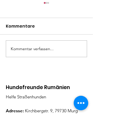
Kommentare
Mäxle
Isa
Kommentar verfassen...
Hundefreunde Rumänien
Helfe Straßenhunden
Adresse:
Kirchbergstr. 9, 79730 Murg
Email
:
barbarajboettcher@icloud.com
Telefon
:
017622378884