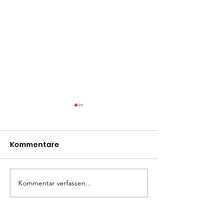
Kommentare
Mäxle
Isa
Kommentar verfassen...