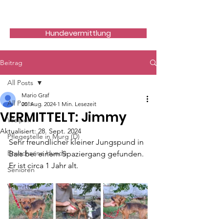
Hundefreunde Rumänien
Hundevermittlung
Beitrag
All Posts
Mario Graf
All Posts
20. Aug. 2024
1 Min. Lesezeit
VERMITTELT: Jimmy
Welpen
Aktualisiert:
28. Sept. 2024
Pflegestelle in Murg (D)
Sehr freundlicher kleiner Jungspund in 
Erwachsene Hunde
Bals bei einem Spaziergang gefunden. 
Er ist circa 1 Jahr alt.
Senioren
Vermittelt