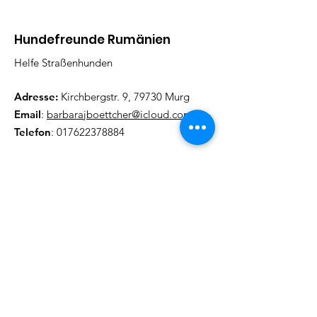
Hundefreunde Rumänien
Helfe Straßenhunden
Adresse:
Kirchbergstr. 9, 79730 Murg
Email
:
barbarajboettcher@icloud.com
Telefon
:
017622378884
Regelmäßige Update
Email eintragen und informiert
bleiben
Abonieren!