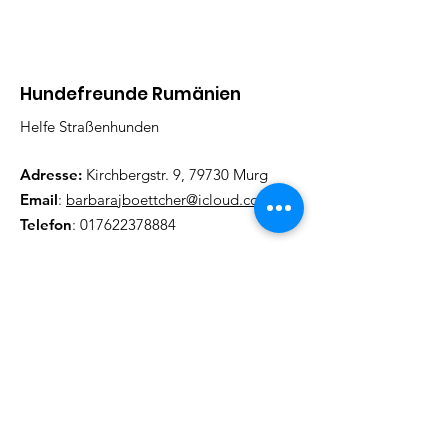
Hundefreunde Rumänien
Helfe Straßenhunden
Adresse:
Kirchbergstr. 9, 79730 Murg
Email
:
barbarajboettcher@icloud.com
Telefon
:
017622378884
Regelmäßige Update
Email eintragen und informiert
bleiben
Abonieren!