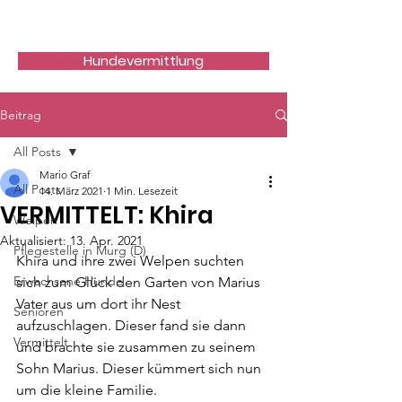
Hundefreunde Rumänien
Hundevermittlung
Beitrag
All Posts
Mario Graf
All Posts
14. März 2021
1 Min. Lesezeit
VERMITTELT: Khira
Welpen
Aktualisiert:
13. Apr. 2021
Pflegestelle in Murg (D)
Khira und ihre zwei Welpen suchten 
Erwachsene Hunde
sich zum Glück den Garten von Marius 
Vater aus um dort ihr Nest 
Senioren
aufzuschlagen. Dieser fand sie dann 
Vermittelt
und brachte sie zusammen zu seinem 
Sohn Marius. Dieser kümmert sich nun 
um die kleine Familie. 