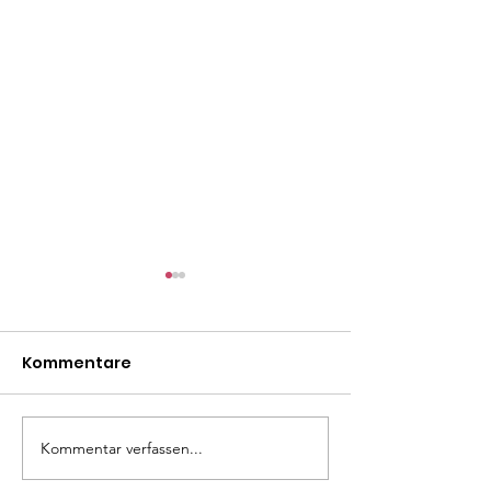
Kommentare
Madita
Liza Minelli
Kommentar verfassen...