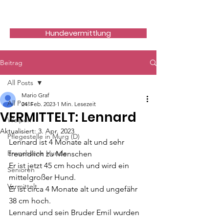
Hundefreunde Rumänien
Hundevermittlung
Beitrag
All Posts
Mario Graf
All Posts
24. Feb. 2023
1 Min. Lesezeit
VERMITTELT: Lennard
Welpen
Aktualisiert:
3. Apr. 2023
Pflegestelle in Murg (D)
Lennard ist 4 Monate alt und sehr 
Erwachsene Hunde
freundlich zu Menschen 
Er ist jetzt 45 cm hoch und wird ein 
Senioren
mittelgroßer Hund.
Vermittelt
Er ist circa 4 Monate alt und ungefähr 
38 cm hoch.
Lennard und sein Bruder Emil wurden 