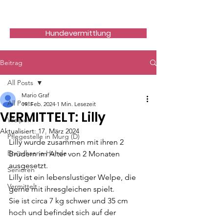
Hundefreunde Rumänien
Hundevermittlung
Beitrag
All Posts
Mario Graf
All Posts
19. Feb. 2024
1 Min. Lesezeit
VERMITTELT: Lilly
Welpen
Aktualisiert:
17. März 2024
Pflegestelle in Murg (D)
Lilly wurde zusammen mit ihren 2 
Erwachsene Hunde
Brüdern im Alter von 2 Monaten 
ausgesetzt. 
Senioren
Lilly ist ein lebenslustiger Welpe, die 
Vermittelt
gerne mit ihresgleichen spielt.
Sie ist circa 7 kg schwer und 35 cm 
hoch und befindet sich auf der 