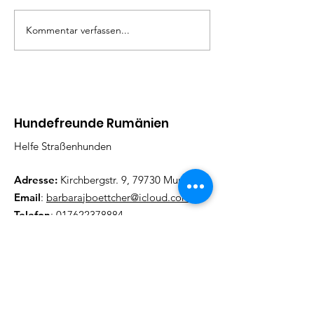
Kommentar verfassen...
Hundefreunde Rumänien
Helfe Straßenhunden
Adresse:
Kirchbergstr. 9, 79730 Murg
Email
:
barbarajboettcher@icloud.com
Telefon
:
017622378884
Regelmäßige Update
Email eintragen und informiert
bleiben