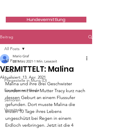
Hundefreunde Rumänien
Hundevermittlung
Beitrag
All Posts
Mario Graf
All Posts
22. März 2021
1 Min. Lesezeit
VERMITTELT: Malina
Welpen
Aktualisiert:
13. Apr. 2021
Pflegestelle in Murg (D)
Malina und ihre drei Geschwister 
Erwachsene Hunde
wurden mit ihrer Mutter Tracy kurz nach 
dessen Geburt an einem Flussufer 
Senioren
gefunden. Dort musste Malina die 
Vermittelt
ersten 10 Tage ihres Lebens 
ungeschützt bei Regen in einem 
Erdloch verbringen. Jetzt ist die 4 