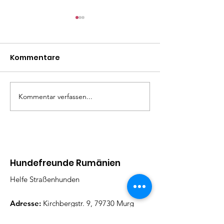
Kommentare
Mäxle
Isa
Kommentar verfassen...
Hundefreunde Rumänien
Helfe Straßenhunden
Adresse:
Kirchbergstr. 9, 79730 Murg
Email
:
barbarajboettcher@icloud.com