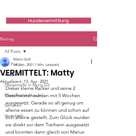
Hundefreunde Rumänien
Hundevermittlung
Beitrag
All Posts
Mario Graf
All Posts
14. Jan. 2021
1 Min. Lesezeit
VERMITTELT: Matty
Welpen
Aktualisiert:
13. Apr. 2021
Pflegestelle in Murg (D)
Dieser kleine Racker und seine 2 
Erwachsene Hunde
Geschwister wurden mit 5 Wochen 
ausgesetzt. Gerade so alt genug um 
Senioren
alleine essen zu können und schon auf 
Vermittelt
sich alleine gestellt. Zum Glück wurden 
sie direkt vor dem Tierheim ausgesetzt 
und konnten dann gleich von Marius 