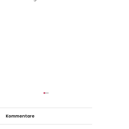
Kommentare
Mäxle
Isa