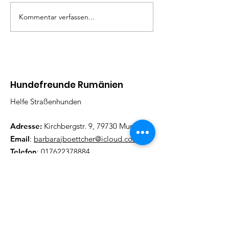
Kommentar verfassen...
Hundefreunde Rumänien
Helfe Straßenhunden
Adresse:
Kirchbergstr. 9, 79730 Murg
Email
:
barbarajboettcher@icloud.com
Telefon
:
017622378884
Regelmäßige Update
Email eintragen und informiert
bleiben