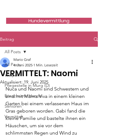
Hundefreunde Rumänien
Hundevermittlung
Beitrag
All Posts
Mario Graf
All Posts
4. Juni 2025
1 Min. Lesezeit
VERMITTELT: Naomi
Welpen
Aktualisiert:
19. Juni 2025
Pflegestelle in Murg (D)
Nuca und Naomi sind Schwestern und 
Erwachsene Hunde
sind mit Mama Viva in einem kleinen 
Garten bei einem verlassenen Haus im 
Senioren
Gras geboren worden. Gabi fand die 
Vermittelt
kleine Familie und bastelte ihnen ein 
Häuschen, um sie vor dem 
schlimmsten Regen und Wind zu 