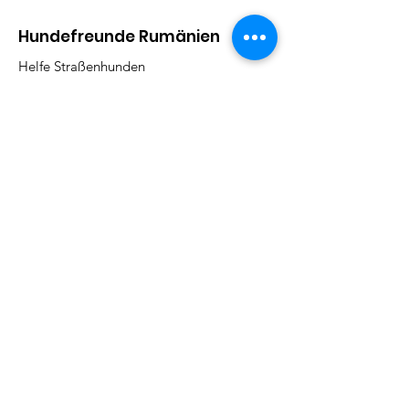
Hundefreunde Rumänien
Helfe Straßenhunden
Adresse:
Kirchbergstr. 9, 79730 Murg
Email
:
barbarajboettcher@icloud.com
Telefon
:
017622378884
Regelmäßige Update
Email eintragen und informiert
bleiben
Abonieren!