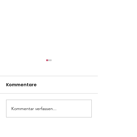
Kommentare
Mäxle
Isa
Kommentar verfassen...