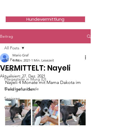
Hundefreunde Rumänien
Hundevermittlung
Beitrag
All Posts
Mario Graf
All Posts
4. Nov. 2021
1 Min. Lesezeit
VERMITTELT: Nayeli
Welpen
Aktualisiert:
27. Dez. 2021
Pflegestelle in Murg (D)
Nayeli 4 Monate mit Mama Dakota im 
Erwachsene Hunde
Feld gefunden
Senioren
Vermittelt