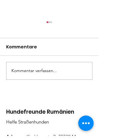
Kommentare
Mäxle
Isa
Kommentar verfassen...
Hundefreunde Rumänien
Helfe Straßenhunden
Adresse:
Kirchbergstr. 9, 79730 Murg