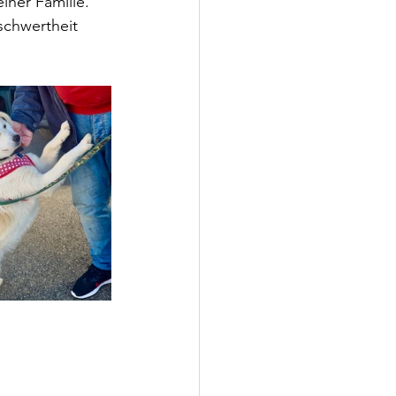
iner Familie.
schwertheit 