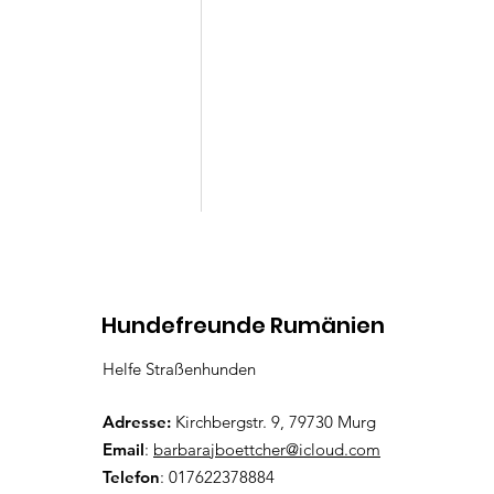
Kommentare
Hundefreunde Rumänien
Helfe Straßenhunden
Virginia
Kommentar verfassen...
Adresse:
Kirchbergstr. 9, 79730 Murg
Email
:
barbarajboettcher@icloud.com
Telefon
: 017622378884