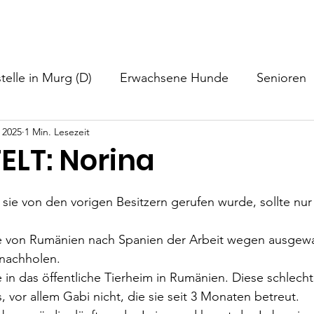
nformationen
Helfen
Hundevermittlung
Neuigkeiten
telle in Murg (D)
Erwachsene Hunde
Senioren
 2025
1 Min. Lesezeit
ELT: Norina
wie sie von den vorigen Besitzern gerufen wurde, sollte nur 
ie von Rumänien nach Spanien der Arbeit wegen ausgewan
 nachholen.
ie in das öffentliche Tierheim in Rumänien. Diese schlech
, vor allem Gabi nicht, die sie seit 3 Monaten betreut.