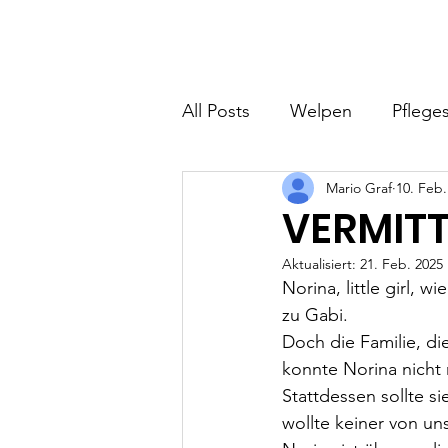
Hundefreunde Rumänien
Home
I
All Posts
Welpen
Pfleges
Mario Graf
10. Feb.
VERMITT
Aktualisiert:
21. Feb. 2025
Norina, little girl, 
zu Gabi.
Doch die Familie, d
konnte Norina nicht
Stattdessen sollte s
wollte keiner von uns