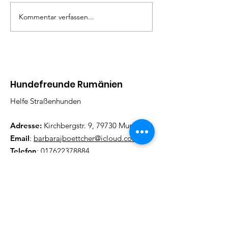
Kommentar verfassen...
Hundefreunde Rumänien
Helfe Straßenhunden
Adresse:
Kirchbergstr. 9, 79730 Murg
Email
:
barbarajboettcher@icloud.com
Telefon
:
017622378884
Regelmäßige Update
Email eintragen und informiert
bleiben