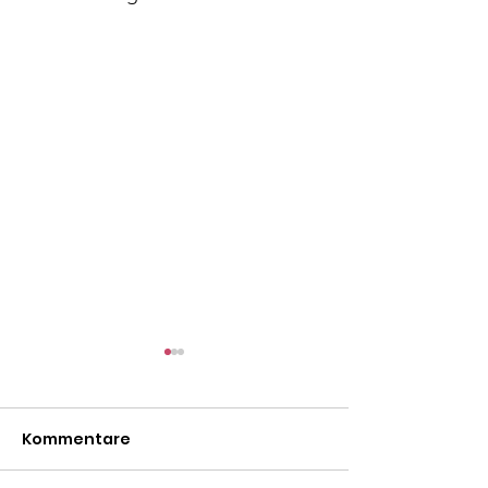
Kommentare
Mäxle
Isa