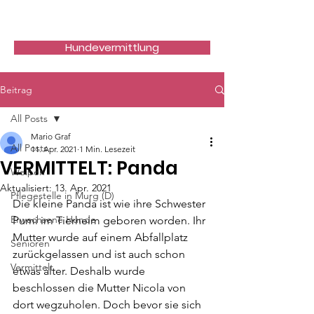
Hundefreunde Rumänien
Hundevermittlung
Beitrag
All Posts
Mario Graf
All Posts
11. Apr. 2021
1 Min. Lesezeit
VERMITTELT: Panda
Welpen
Aktualisiert:
13. Apr. 2021
Pflegestelle in Murg (D)
Die kleine Panda ist wie ihre Schwester 
Erwachsene Hunde
Pumi im Tierheim geboren worden. Ihr 
Mutter wurde auf einem Abfallplatz 
Senioren
zurückgelassen und ist auch schon 
Vermittelt
etwas älter. Deshalb wurde 
beschlossen die Mutter Nicola von 
dort wegzuholen. Doch bevor sie sich 