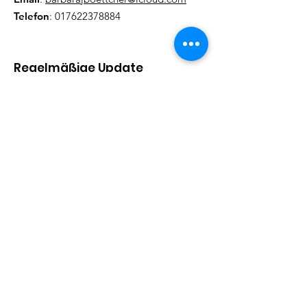
Telefon
:
017622378884
Regelmäßige Update
Email eintragen und informiert
bleiben
Abonieren!
Quick Links
Informationen
Helfen