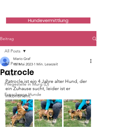
Hundefreunde Rumänien
Hundevermittlung
Beitrag
All Posts
Mario Graf
All Posts
15. Mai 2023
1 Min. Lesezeit
Patrocle
Welpen
Patrocle ist ein 4 Jahre alter Hund, der 
Pflegestelle in Murg (D)
ein Zuhause sucht, leider ist er 
Erwachsene Hunde
inkontinent.
Senioren
Vermittelt