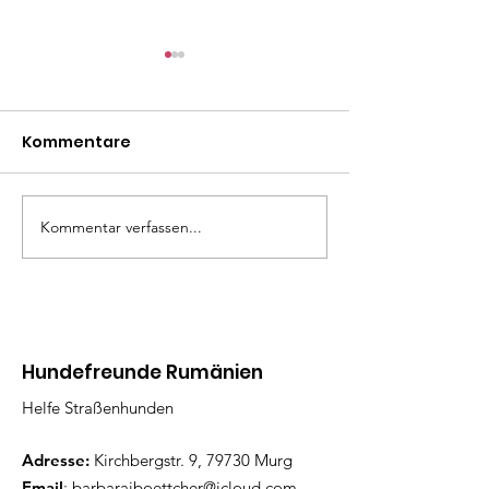
Kommentare
Madita
Liza Minelli
Kommentar verfassen...
Hundefreunde Rumänien
Helfe Straßenhunden
Adresse:
Kirchbergstr. 9, 79730 Murg
Email
:
barbarajboettcher@icloud.com