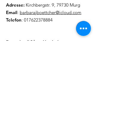
Adresse:
Kirchbergstr. 9, 79730 Murg
Email
:
barbarajboettcher@icloud.com
Telefon
:
017622378884
Regelmäßige Update
Email eintragen und informiert
bleiben
Abonieren!
Quick Links
Informationen