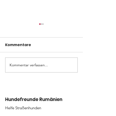
Kommentare
Mäxle
Isa
Kommentar verfassen...
Hundefreunde Rumänien
Helfe Straßenhunden