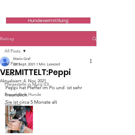
Hundefreunde Rumänien
Hundevermittlung
Beitrag
All Posts
Mario Graf
All Posts
22. Sept. 2021
1 Min. Lesezeit
VERMITTELT:Peppi
Welpen
Aktualisiert:
4. Nov. 2021
Pflegestelle in Murg (D)
Peppi hat Pfeffer im Po und  ist sehr 
Erwachsene Hunde
freundlich.
Sie ist circa 5 Monate alt
Senioren
Vermittelt