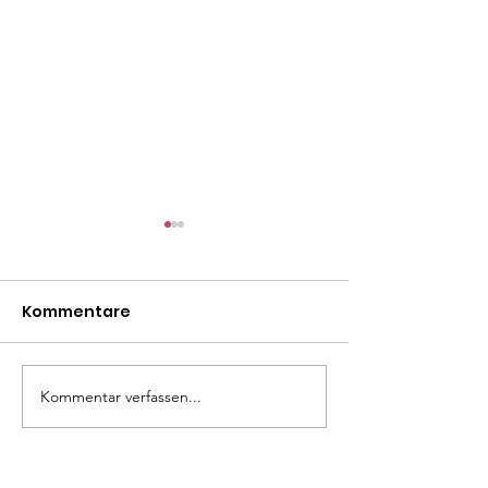
Kommentare
Madita
Liza Minelli
Kommentar verfassen...