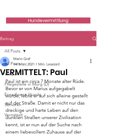
Hundefreunde Rumänien
Hundevermittlung
Beitrag
All Posts
Mario Graf
All Posts
14. März 2021
1 Min. Lesezeit
VERMITTELT: Paul
Welpen
Paul ist ein circa 7 Monate alter Rüde. 
Pflegestelle in Murg (D)
Bevor er von Marius aufgegabelt 
Erwachsene Hunde
wurde, lebte er auf sich alleine gestellt 
auf der Straße. Damit er nicht nur das 
Senioren
dreckige und harte Leben auf den 
Vermittelt
dunklen Straßen unserer Zivilisation 
kennt, ist er nun auf der Suche nach 
einem liebevollem Zuhause auf der 