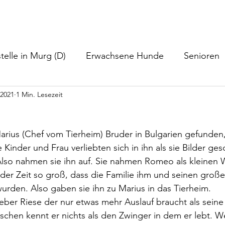
nformationen
Helfen
Hundevermittlung
Neuigkeiten
telle in Murg (D)
Erwachsene Hunde
Senioren
 2021
1 Min. Lesezeit
ius (Chef vom Tierheim) Bruder in Bulgarien gefunden,
e Kinder und Frau verliebten sich in ihn als sie Bilder ges
so nahmen sie ihn auf. Sie nahmen Romeo als kleinen 
der Zeit so groß, dass die Familie ihm und seinen groß
urden. Also gaben sie ihn zu Marius in das Tierheim.
lieber Riese der nur etwas mehr Auslauf braucht als seine
chen kennt er nichts als den Zwinger in dem er lebt. We