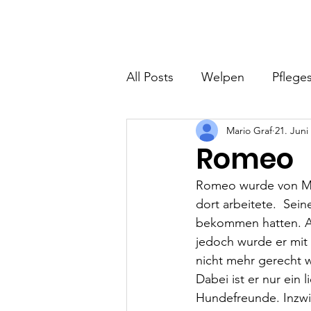
Hundefreunde Rumänien
Home
I
All Posts
Welpen
Pfleges
Mario Graf
21. Juni
Romeo
Romeo wurde von Mar
dort arbeitete.  Sein
bekommen hatten. Al
jedoch wurde er mit 
nicht mehr gerecht w
Dabei ist er nur ein 
Hundefreunde. Inzwis