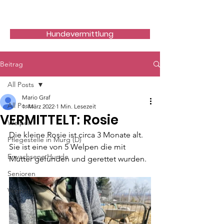
Hundefreunde Rumänien
Hundevermittlung
Beitrag
All Posts
Mario Graf
All Posts
1. März 2022
1 Min. Lesezeit
VERMITTELT: Rosie
Welpen
Die kleine Rosie ist circa 3 Monate alt. 
Pflegestelle in Murg (D)
Sie ist eine von 5 Welpen die mit 
Erwachsene Hunde
Mutter gefunden und gerettet wurden.
Senioren
Vermittelt