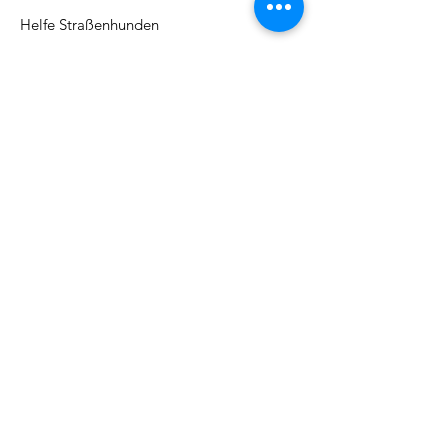
Helfe Straßenhunden
Adresse:
Kirchbergstr. 9, 79730 Murg
Email
:
barbarajboettcher@icloud.com
Telefon
:
017622378884
Regelmäßige Update
Email eintragen und informiert
bleiben
Abonieren!