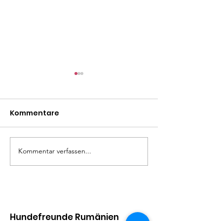
Kommentare
Mäxle
Isa
Kommentar verfassen...
Hundefreunde Rumänien