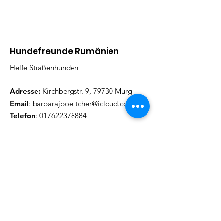
Hundefreunde Rumänien
Helfe Straßenhunden
Adresse:
Kirchbergstr. 9, 79730 Murg
Email
:
barbarajboettcher@icloud.com
Telefon
:
017622378884
Regelmäßige Update
Email eintragen und informiert
bleiben