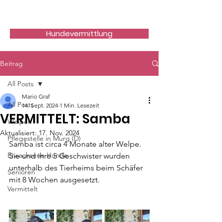
Hundefreunde Rumänien
Hundevermittlung
Beitrag
All Posts
Mario Graf
All Posts
14. Sept. 2024
1 Min. Lesezeit
VERMITTELT: Samba
Welpen
Aktualisiert:
17. Nov. 2024
Pflegestelle in Murg (D)
Samba ist circa 4 Monate alter Welpe. 
Erwachsene Hunde
Sie und ihre 5 Geschwister wurden 
unterhalb des Tierheims beim Schäfer 
Senioren
mit 8 Wochen ausgesetzt.
Vermittelt