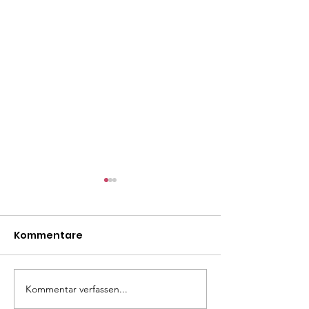
Kommentare
Mäxle
Isa
Kommentar verfassen...